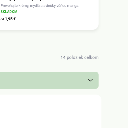
Prevoňajte krémy, mydlá a sviečky vôňou manga.
SKLADOM
1,95 €
od
14
položiek celkom
3691/10