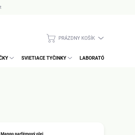
ty
PRÁZDNY KOŠÍK
NÁKUPNÝ
KOŠÍK
AČKY
SVIETIACE TYČINKY
LABORATÓRIUM / MERA
Mango parfémový olej