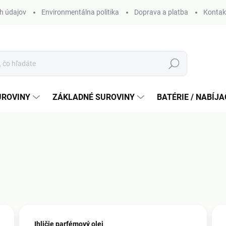
h údajov
Environmentálna politika
Doprava a platba
Kontak
Hľadať
UROVINY
ZÁKLADNÉ SUROVINY
BATÉRIE / NABÍJ
Ihličie parfémový olej