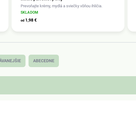
Prevoňajte krémy, mydlá a sviečky vôňou ihličia.
SKLADOM
1,98 €
od
ÁVANEJŠIE
ABECEDNE
3601/10