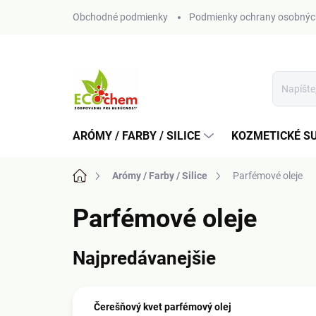
Prejsť
Obchodné podmienky
Podmienky ochrany osobnýc
na
obsah
ARÓMY / FARBY / SILICE
KOZMETICKÉ S
Domov
Arómy / Farby / Silice
Parfémové oleje
Parfémové oleje
Najpredávanejšie
Čerešňový kvet parfémový olej