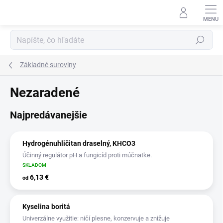
Prejsť
na
obsah
Hľadať
Základné suroviny
Nezaradené
Najpredávanejšie
Hydrogénuhličitan draselný, KHCO3
Účinný regulátor pH a fungicíd proti múčnatke.
SKLADOM
6,13 €
od
Kyselina boritá
Univerzálne využitie: ničí plesne, konzervuje a znižuje