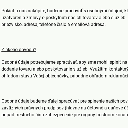
Pokiaľ u nás nakúpite, budeme pracovať s osobnými údajmi, k
uzatvorenia zmluvy o poskytnutí našich tovarov alebo služieb.
priezvisko, adresa, telefóne číslo a emailová adresa.
Z akého dôvodu?
Osobné údaje potrebujeme spracúvať, aby sme mohli splniť na
dodanie tovaru alebo poskytovanie služieb. Využitím kontakt
ohľadom stavu Vašej objednávky, prípadne ohľadom reklamácií
Osobné údaje budeme ďalej spracúvať pre splnenie našich pov
záväzných právnych predpisov (hlavne na účtovné a daňové úče
prípad trestného činu zabezpečenie pre orgány trestnom konaní