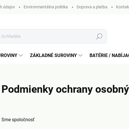
h údajov
Environmentálna politika
Doprava a platba
Kontak
Hľadať
UROVINY
ZÁKLADNÉ SUROVINY
BATÉRIE / NABÍJ
Podmienky ochrany osobný
Sme spoločnosť