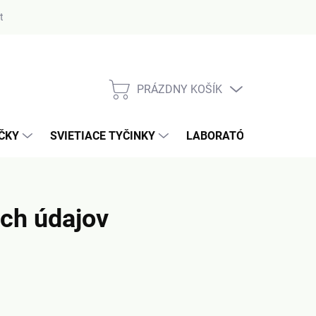
ty
PRÁZDNY KOŠÍK
NÁKUPNÝ
KOŠÍK
AČKY
SVIETIACE TYČINKY
LABORATÓRIUM / MERA
ch údajov