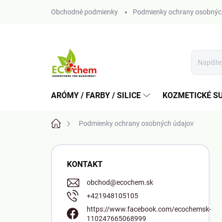
Prejsť
Obchodné podmienky
Podmienky ochrany osobnýc
na
obsah
ARÓMY / FARBY / SILICE
KOZMETICKÉ S
Domov
Podmienky ochrany osobných údajov
B
o
KONTAKT
č
n
obchod
@
ecochem.sk
ý
+421948105105
p
https://www.facebook.com/ecochemsk-
a
110247665068999