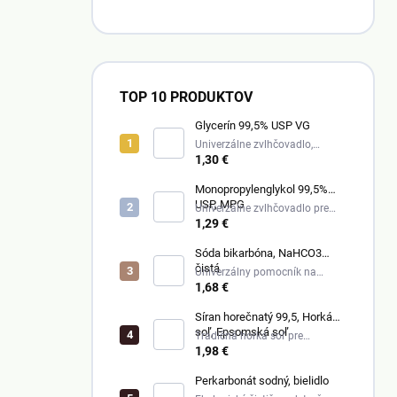
n
e
l
TOP 10 PRODUKTOV
Glycerín 99,5% USP VG
Univerzálne zvlhčovadlo,
mazivo a prísada do zmesí.
1,30 €
Monopropylenglykol 99,5%
USP, MPG
Univerzálne zvlhčovadlo pre
kozmetiku, pasty a medicínu.
1,29 €
Sóda bikarbóna, NaHCO3
čistá
Univerzálny pomocník na
ekologické upratovanie, pranie
1,68 €
a kozmetiku.
Síran horečnatý 99,5, Horká
soľ, Epsomská soľ
Tradičná horká soľ pre
relaxačné kúpele a odstránenie
1,98 €
toxínov.
Perkarbonát sodný, bielidlo