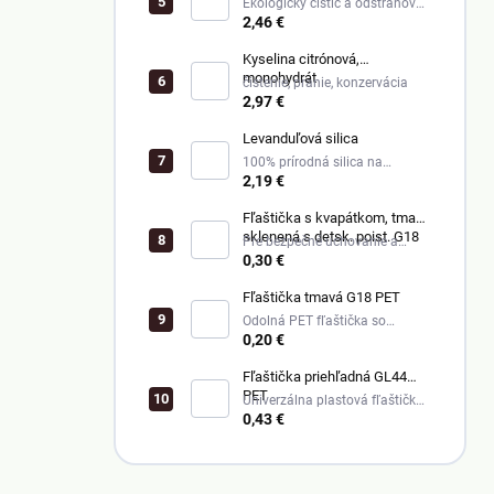
Ekologický čistič a odstraňovač
škvŕn
2,46 €
Kyselina citrónová,
monohydrát
čistenie, pranie, konzervácia
2,97 €
Levanduľová silica
100% prírodná silica na
upokojenie a regeneráciu pleti.
2,19 €
Fľaštička s kvapátkom, tmavá
sklenená s detsk. poist. G18
Pre bezpečné uchovanie a
presné dávkovanie tekutín.
0,30 €
Fľaštička tmavá G18 PET
Odolná PET fľaštička so
závitom G18
0,20 €
Fľaštička priehľadná GL44
PET
Univerzálna plastová fľaštička
na oleje, krémy a tekutiny.
0,43 €