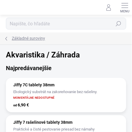
Prejsť
na
obsah
Hľadať
Základné suroviny
Akvaristika / Záhrada
Najpredávanejšie
Jiffy 7C tablety 38mm
Ekologický substrát na zakoreňovanie bez rašeliny.
MOMENTÁLNE NEDOSTUPNÉ
6,90 €
od
Jiffy 7 rašelinové tablety 38mm
Praktické a čisté pestovanie priesad bez námahy