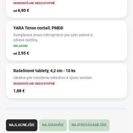
MOMENTÁLNE NEDOSTUPNÉ
6,90 €
od
YARA Tenso coctail, PMDD
Komplexná zmes mikroprvkov pre sýto zelené a
zdravé rastliny.
SKLADOM
2,95 €
od
Rašelinové tablety, 4,2 cm - 10 ks
Ideálne pre množenie odrezkov a výsev semien
MOMENTÁLNE NEDOSTUPNÉ
1,88 €
R
a
NAJLACNEJŠIE
NAJDRAHŠIE
NAJPREDÁVANEJŠIE
d