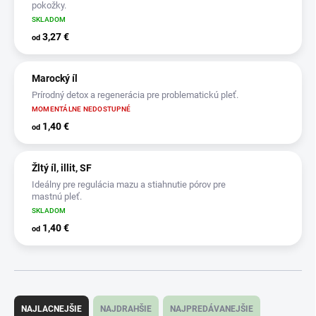
pokožky.
SKLADOM
3,27 €
od
Marocký íl
Prírodný detox a regenerácia pre problematickú pleť.
MOMENTÁLNE NEDOSTUPNÉ
1,40 €
od
Žltý íl, illit, SF
Ideálny pre regulácia mazu a stiahnutie pórov pre
mastnú pleť.
SKLADOM
1,40 €
od
R
a
NAJLACNEJŠIE
NAJDRAHŠIE
NAJPREDÁVANEJŠIE