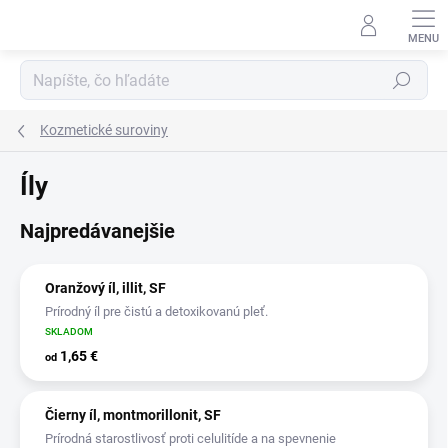
Prejsť
na
obsah
Hľadať
Kozmetické suroviny
Íly
Najpredávanejšie
Oranžový íl, illit, SF
Prírodný íl pre čistú a detoxikovanú pleť.
SKLADOM
1,65 €
od
Čierny íl, montmorillonit, SF
Prírodná starostlivosť proti celulitíde a na spevnenie