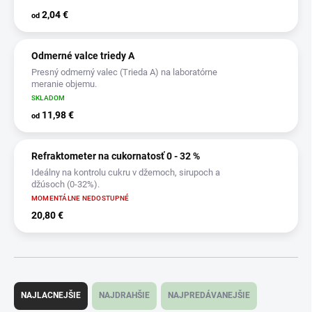
2,04 €
od
Odmerné valce triedy A
Presný odmerný valec (Trieda A) na laboratórne
meranie objemu.
SKLADOM
11,98 €
od
Refraktometer na cukornatosť 0 - 32 %
Ideálny na kontrolu cukru v džemoch, sirupoch a
džúsoch (0-32%).
MOMENTÁLNE NEDOSTUPNÉ
20,80 €
R
a
NAJLACNEJŠIE
NAJDRAHŠIE
NAJPREDÁVANEJŠIE
d