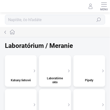
Prejsť
na
obsah
Hľadať
Domov
Laboratórium / Meranie
Laboratórne
Kahany liehové
Pipety
sklo