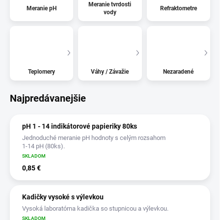
Meranie tvrdosti
Meranie pH
Refraktometre
vody
Teplomery
Váhy / Závažie
Nezaradené
Najpredávanejšie
pH 1 - 14 indikátorové papieriky 80ks
Jednoduché meranie pH hodnoty s celým rozsahom
1-14 pH (80ks).
SKLADOM
0,85 €
Kadičky vysoké s výlevkou
Vysoká laboratórna kadička so stupnicou a výlevkou.
SKLADOM