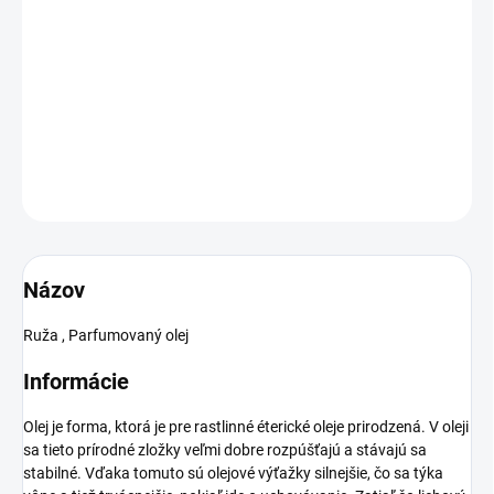
Ruža - parfumovaný olej, má široké využitie - v kozmetike
(krémoch, balzamoch, mydlách, telových mliekach) alebo do
aroma lampy, pri praní, vôňa do auta či bytu, ako náhrada
parfémov.
DETAILNÉ INFORMÁCIE
OPÝTAŤ SA
Názov
Ruža , Parfumovaný olej
Informácie
Olej je forma, ktorá je pre rastlinné éterické oleje prirodzená. V oleji
sa tieto prírodné zložky veľmi dobre rozpúšťajú a stávajú sa
stabilné. Vďaka tomuto sú olejové výťažky silnejšie, čo sa týka