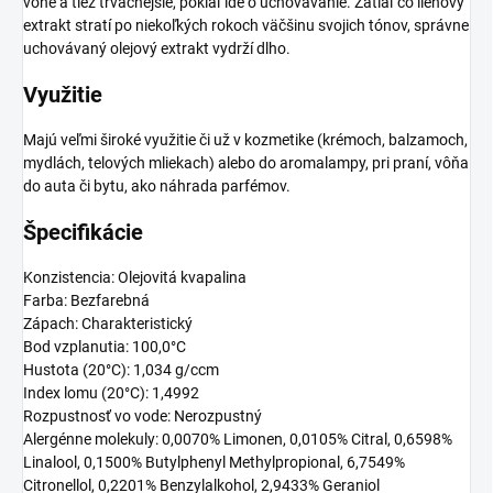
vône a tiež trvácnejšie, pokiaľ ide o uchovávanie. Zatiaľ čo liehový
extrakt stratí po niekoľkých rokoch väčšinu svojich tónov, správne
uchovávaný olejový extrakt vydrží dlho.
Využitie
Majú veľmi široké využitie či už v kozmetike (krémoch, balzamoch,
mydlách, telových mliekach) alebo do aromalampy, pri praní, vôňa
do auta či bytu, ako náhrada parfémov.
Špecifikácie
Konzistencia: Olejovitá kvapalina
Farba: Bezfarebná
Zápach: Charakteristický
Bod vzplanutia: 100,0°C
Hustota (20°C): 1,034 g/ccm
Index lomu (20°C): 1,4992
Rozpustnosť vo vode: Nerozpustný
Alergénne molekuly: 0,0070% Limonen, 0,0105% Citral, 0,6598%
Linalool, 0,1500% Butylphenyl Methylpropional, 6,7549%
Citronellol, 0,2201% Benzylalkohol, 2,9433% Geraniol