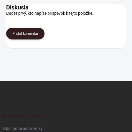
Diskusia
Buďte prvý, kto napíše príspevok k tejto položke.
Pridať komentár
Z
á
p
ä
t
i
INFORMÁCIE PRE VÁS
e
Obchodné podmienky