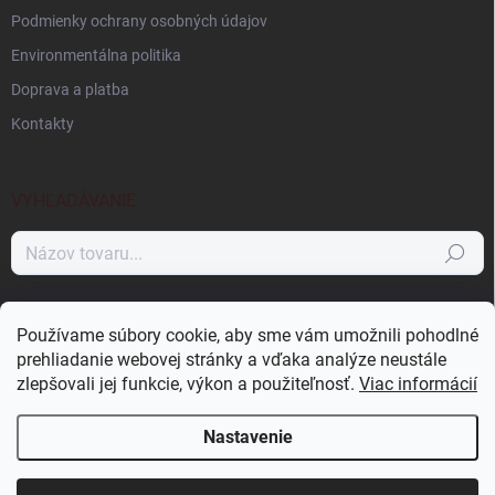
Podmienky ochrany osobných údajov
Environmentálna politika
Doprava a platba
Kontakty
VYHĽADÁVANIE
Hľadať
NÁKUPNÝ KOŠÍK
Používame súbory cookie, aby sme vám umožnili pohodlné
prehliadanie webovej stránky a vďaka analýze neustále
0
ks /
0 €
zlepšovali jej funkcie, výkon a použiteľnosť.
Viac informácií
Nastavenie