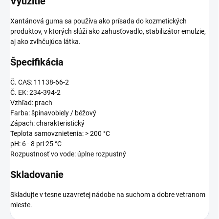
Využitie
Xantánová guma sa používa ako prísada do kozmetických
produktov, v ktorých slúži ako zahusťovadlo, stabilizátor emulzie,
aj ako zvlhčujúca látka.
Špecifikácia
Č. CAS: 11138-66-2
Č. EK: 234-394-2
Vzhľad: prach
Farba: špinavobiely / béžový
Zápach: charakteristický
Teplota samovznietenia: > 200 °C
pH: 6 - 8 pri 25 °C
Rozpustnosť vo vode: úplne rozpustný
Skladovanie
Skladujte v tesne uzavretej nádobe na suchom a dobre vetranom
mieste.