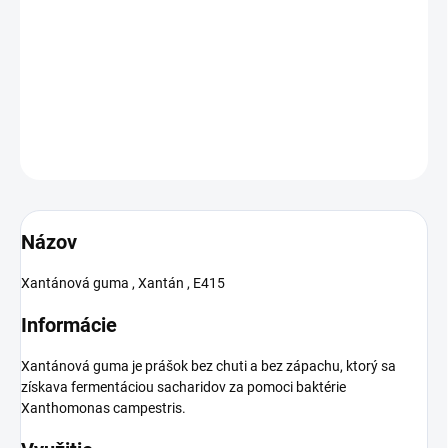
Xantánová guma, využíva sa ako potravinárska/krmivová
prísada, aditívum do kozmetických prípravkov, lekárske pomôcky,
priemyselné použitie.
DETAILNÉ INFORMÁCIE
OPÝTAŤ SA
Názov
Xantánová guma , Xantán , E415
Informácie
Xantánová guma je prášok bez chuti a bez zápachu, ktorý sa
získava fermentáciou sacharidov za pomoci baktérie
Xanthomonas campestris.