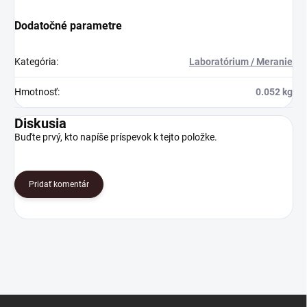
Dodatočné parametre
Kategória
:
Laboratórium / Meranie
Hmotnosť
:
0.052 kg
Diskusia
Buďte prvý, kto napíše príspevok k tejto položke.
Pridať komentár
Z