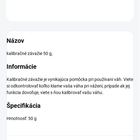
OPÝTAŤ SA
Názov
kalibračné závažie 50 g,
Informácie
Kalibračné závažie je vynikajúca pomôcka pri používani váh. Viete
si odkontrolovať koľko klame vaša váha pri vážení, prípade ak jej
funkcia dovoľuje, viete s ňou kalibrovať vašu váhu.
Špecifikácia
Hmotnosť: 50 g