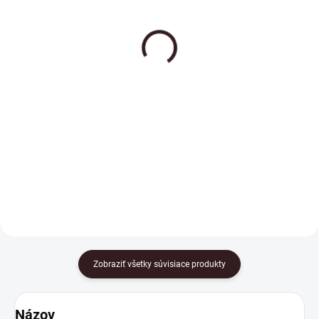
Citrónová silica
Kardamónová Silica
100% prírodná silica pre
100% prírodná silica na
problematickú pleť.
prekrvenie a rozjasnenie
mdlej pokožky
1,22 €
6,88 €
od
od
Detail
Detail
Citrónová silica, esenciálny olej
Kardamómová silica sa využíva v
do kozmetiky, mydiel, na výrobu
kozmetických prípravkoch.
vonných parfumových
kompozícií, na výrobu sviečok a
do aromalámp, do kúpeľa, na
masáž, do sauny.
Zobraziť všetky súvisiace produkty
Názov