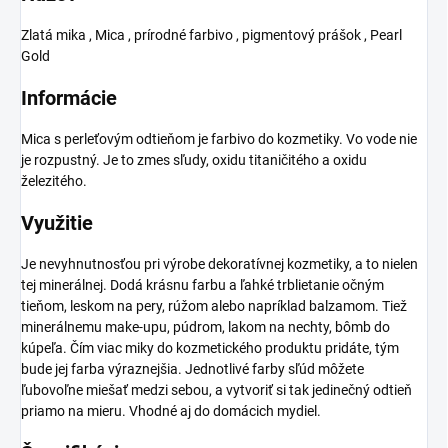
Zlatá mika , Mica , prírodné farbivo , pigmentový prášok , Pearl
Gold
Informácie
Mica s perleťovým odtieňom je farbivo do kozmetiky. Vo vode nie
je rozpustný. Je to zmes sľudy, oxidu titaničitého a oxidu
železitého.
Využitie
Je nevyhnutnosťou pri výrobe dekoratívnej kozmetiky, a to nielen
tej minerálnej. Dodá krásnu farbu a ľahké trblietanie očným
tieňom, leskom na pery, rúžom alebo napríklad balzamom. Tiež
minerálnemu make-upu, púdrom, lakom na nechty, bômb do
kúpeľa. Čím viac miky do kozmetického produktu pridáte, tým
bude jej farba výraznejšia. Jednotlivé farby sľúd môžete
ľubovoľne miešať medzi sebou, a vytvoriť si tak jedinečný odtieň
priamo na mieru. Vhodné aj do domácich mydiel.