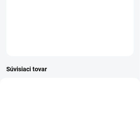
Zlatá mika pridáva trblietavosť a farbu v kozmetike: minerálny
make-up, púdrov, očných tieňov, lakov na nechty, bômb do kúpeľa,
mydiel.
DETAILNÉ INFORMÁCIE
OPÝTAŤ SA
Súvisiaci tovar
SKLADOM
SKLADOM