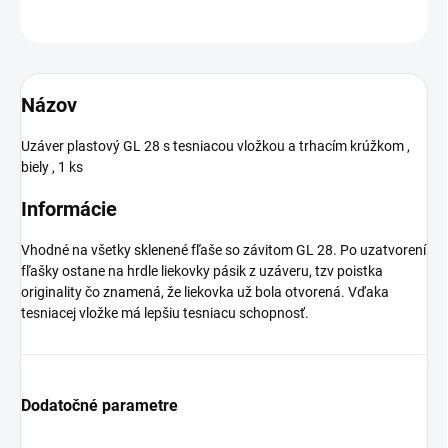
OPÝTAŤ SA
Názov
Uzáver plastový GL 28 s tesniacou vložkou a trhacím krúžkom ,
biely , 1 ks
Informácie
Vhodné na všetky sklenené fľaše so závitom GL 28. Po uzatvorení
fľašky ostane na hrdle liekovky pásik z uzáveru, tzv poistka
originality čo znamená, že liekovka už bola otvorená. Vďaka
tesniacej vložke má lepšiu tesniacu schopnosť.
Dodatočné parametre