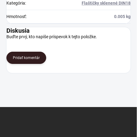
Kategória
:
Flaštičky sklenené DIN18
Hmotnosť
:
0.005 kg
Diskusia
Buďte prvý, kto napíše príspevok k tejto položke.
Pridať komentár
Z
á
p
ä