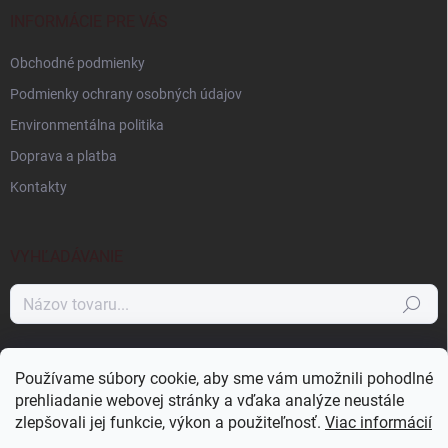
t
i
INFORMÁCIE PRE VÁS
e
Obchodné podmienky
Podmienky ochrany osobných údajov
Environmentálna politika
Doprava a platba
Kontakty
VYHĽADÁVANIE
Hľadať
NÁKUPNÝ KOŠÍK
Používame súbory cookie, aby sme vám umožnili pohodlné
prehliadanie webovej stránky a vďaka analýze neustále
0
ks /
0 €
zlepšovali jej funkcie, výkon a použiteľnosť.
Viac informácií