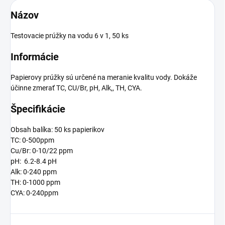
Názov
Testovacie prúžky na vodu 6 v 1, 50 ks
Informácie
Papierovy prúžky sú určené na meranie kvalitu vody. Dokáže
účinne zmerať TC, CU/Br, pH, Alk,, TH, CYA.
Špecifikácie
Obsah balíka: 50 ks papierikov
TC: 0-500ppm
Cu/Br: 0-10/22 ppm
pH: 6.2-8.4 pH
Alk: 0-240 ppm
TH: 0-1000 ppm
CYA: 0-240ppm