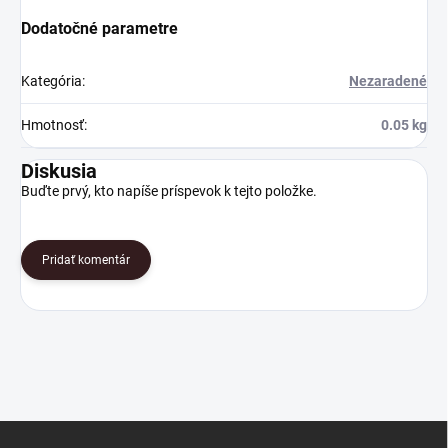
Dodatočné parametre
Kategória
:
Nezaradené
Hmotnosť
:
0.05 kg
Diskusia
Buďte prvý, kto napíše príspevok k tejto položke.
Pridať komentár
Z