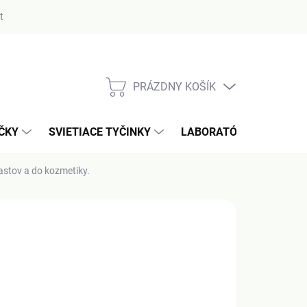
ty
PRÁZDNY KOŠÍK
NÁKUPNÝ
KOŠÍK
AČKY
SVIETIACE TYČINKY
LABORATÓRIUM / MERA
plastov a do kozmetiky.