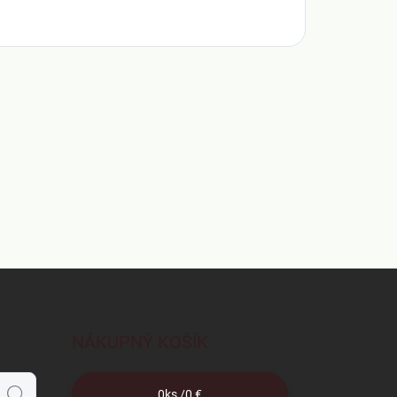
NÁKUPNÝ KOŠÍK
0
ks /
0 €
Hľadať