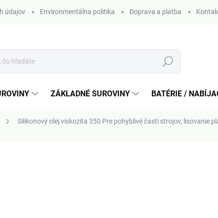
h údajov
Environmentálna politika
Doprava a platba
Kontak
Hľadať
UROVINY
ZÁKLADNÉ SUROVINY
BATÉRIE / NABÍJ
Silikonový olej viskozita 350
Pre pohyblivé časti strojov, lisovanie 
otenia
od
5,30 €
Jednotková
ZVOĽTE VARIANT
cena: