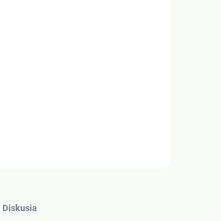
Pridať do košíka
ko mazivo, hydraulická kvapalina či oddeľovací
ko zmäkčovadlo v kozmetike.
OPÝTAŤ SA
Diskusia