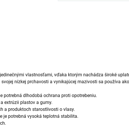
s jedinečnými vlastnosťami, vďaka ktorým nachádza široké uplatn
vojej nízkej prchavosti a vynikajúcej mazivosti sa používa ako
 je potrebná dlhodobá ochrana proti opotrebeniu.
í a extrúzii plastov a gumy.
a produktoch starostlivosti o vlasy.
 je potrebná vysoká teplotná stabilita.
ch.