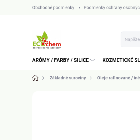
Prejsť
Obchodné podmienky
Podmienky ochrany osobnýc
na
obsah
ARÓMY / FARBY / SILICE
KOZMETICKÉ S
Domov
Základné suroviny
Oleje rafinované / iné
Neohodnotené
Podrobnosti hodn