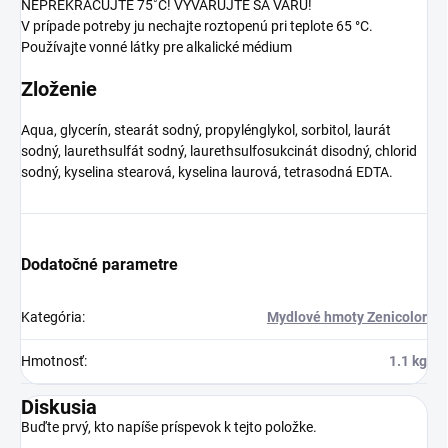
NEPREKRAČUJTE 75˚C!
VYVARUJTE SA VARU!
V prípade potreby ju nechajte roztopenú pri teplote 65 °C.
Používajte vonné látky pre alkalické médium
Zloženie
Aqua, glycerín, stearát sodný, propylénglykol, sorbitol, laurát
sodný, laurethsulfát sodný, laurethsulfosukcinát disodný, chlorid
sodný, kyselina stearová, kyselina laurová, tetrasodná EDTA.
Dodatočné parametre
Kategória
:
Mydlové hmoty Zenicolor
Hmotnosť
:
1.1 kg
Diskusia
Buďte prvý, kto napíše príspevok k tejto položke.