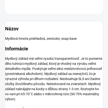
OPÝTAŤ SA
Názov
Mydlová hmota priehladná, zenicolor, soap base
Informácie
Mydlový základ má veľmi vysokú transparentnosť.
Je to pomerne
dlho tuhnúci mydlový základ, ktorý je vhodný na výrobu veľmi
detailného mydla.
Poskytuje veľmi silnú medzivrstvovú priľnavosť
(prestriekaná alkoholom).
Mydlový základ sa menej krčí, čo je
výrazná výhoda pri dlhom rozbalení.
Neobsahuje SLS
ani
žiadne
zložky živočíšneho pôvodu.
Netestované na zvieratách.
Mydlový
základ nakrájajte na kocky s dĺžkou strany 1-3 cm.
Roztopte ho
vo vani pri 65-70˚C alebo v mikrovlnnej rúre (50-70% maximálny
výkon).