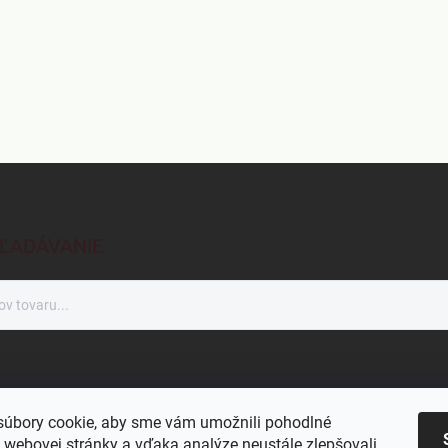
ĽADÁVANIE
úbory cookie, aby sme vám umožnili pohodlné
 webovej stránky a vďaka analýze neustále zlepšovali