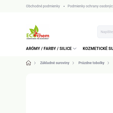
Prejsť
Obchodné podmienky
Podmienky ochrany osobnýc
na
obsah
ARÓMY / FARBY / SILICE
KOZMETICKÉ S
Domov
Základné suroviny
Prázdne tobolky
Neohodnotené
Podrobnosti hodn