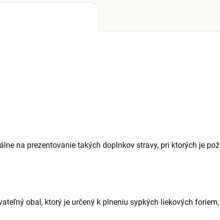
lne na prezentovanie takých doplnkov stravy, pri ktorých je pož
vateľný obal, ktorý je určený k plneniu sypkých liekových forie