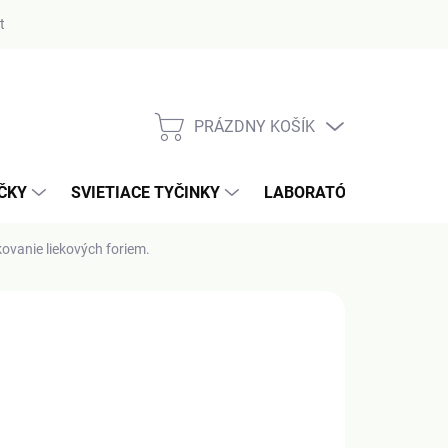
ty
PRÁZDNY KOŠÍK
NÁKUPNÝ
KOŠÍK
AČKY
SVIETIACE TYČINKY
LABORATÓRIUM / MERA
ovanie liekových foriem.