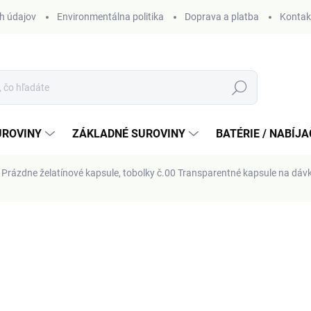
h údajov
Environmentálna politika
Doprava a platba
Kontak
Hľadať
UROVINY
ZÁKLADNÉ SUROVINY
BATÉRIE / NABÍJ
Prázdne želatínové kapsule, tobolky č.00
Transparentné kapsule na dávk
otenia
od
3,15 €
Jednotková
ZVOĽTE VARIANT
cena: