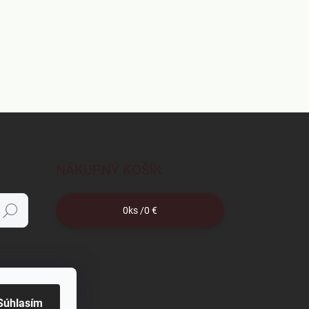
NÁKUPNÝ KOŠÍK
0
ks /
0 €
Hľadať
Súhlasím