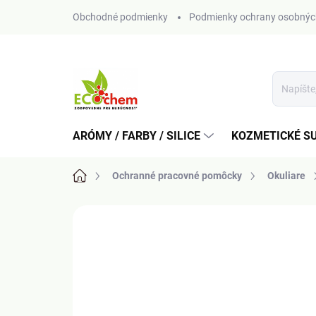
Prejsť
Obchodné podmienky
Podmienky ochrany osobnýc
na
obsah
ARÓMY / FARBY / SILICE
KOZMETICKÉ S
Domov
Ochranné pracovné pomôcky
Okuliare
Neohodnotené
Podrobnosti hodn