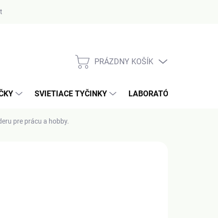
ty
PRÁZDNY KOŠÍK
NÁKUPNÝ
KOŠÍK
AČKY
SVIETIACE TYČINKY
LABORATÓRIUM / MERA
deru pre prácu a hobby.