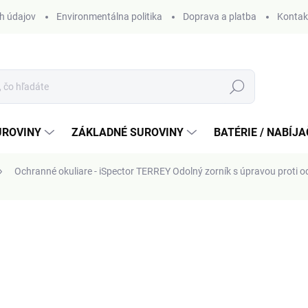
h údajov
Environmentálna politika
Doprava a platba
Kontak
Hľadať
UROVINY
ZÁKLADNÉ SUROVINY
BATÉRIE / NABÍJ
Ochranné okuliare - iSpector TERREY
Odolný zorník s úpravou proti o
otenia
od
3,10 €
Jednotková
ZVOĽTE VARIANT
cena: