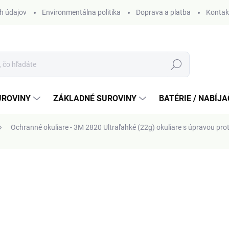
h údajov
Environmentálna politika
Doprava a platba
Kontak
Hľadať
UROVINY
ZÁKLADNÉ SUROVINY
BATÉRIE / NABÍJ
Ochranné okuliare - 3M 2820
Ultraľahké (22g) okuliare s úpravou pro
otenia
9,29 €
Jednotková
MOMENTÁLNE NEDOSTUP
cena: