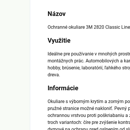
Názov
Ochranné okuliare 3M 2820 Classic Line
Využitie
Ideálne pre používanie v mnohých prost
montážnych prác. Automobilových a karo
hobby, brúsenie, laboratórií, ľahkého str
dreva.
Informácie
Okuliare s výborným krytím a zorným po
pružné stranice možné nakloniť. Pevný 
ochrannou vrstvou proti poškriabaniu a
troch variantoch: číre pre zvýšenie kontr
dymové na ochranu pred oslnením od sln