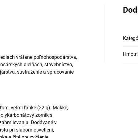
Dod
Kategó
Hmotn
rediach vrátane poľnohospodárstva,
sárskych dielňach, stavebníctvo,
ojárstva, sústruženie a spracovanie
ľom, veľmi ľahké (22 g). Mäkké,
polykarbonátový zorník s
 zahmlievaniu. Dodávané v
astu pri slabom osvetlení,
ka a žlté pre zvýšenie