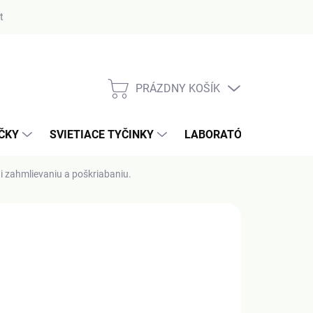
ty
PRÁZDNY KOŠÍK
NÁKUPNÝ
KOŠÍK
AČKY
SVIETIACE TYČINKY
LABORATÓRIUM / MERA
ti zahmlievaniu a poškriabaniu.
NÉ