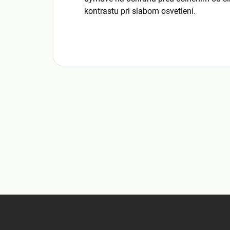
kontrastu pri slabom osvetlení.
Z
á
p