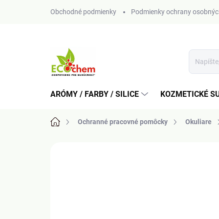
Prejsť
Obchodné podmienky
Podmienky ochrany osobnýc
na
obsah
ARÓMY / FARBY / SILICE
KOZMETICKÉ S
Domov
Ochranné pracovné pomôcky
Okuliare
Neohodnotené
Podrobnosti hodn