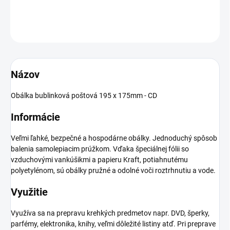
DETAILNÉ INFORMÁCIE
OPÝTAŤ SA
Názov
Obálka bublinková poštová 195 x 175mm - CD
Informácie
Veľmi ľahké, bezpečné a hospodárne obálky. Jednoduchý spôsob
balenia samolepiacim prúžkom. Vďaka špeciálnej fólii so
vzduchovými vankúšikmi a papieru Kraft, potiahnutému
polyetylénom, sú obálky pružné a odolné voči roztrhnutiu a vode.
Využitie
Využíva sa na prepravu krehkých predmetov napr. DVD, šperky,
parfémy, elektronika, knihy, veľmi dôležité listiny atď. Pri preprave