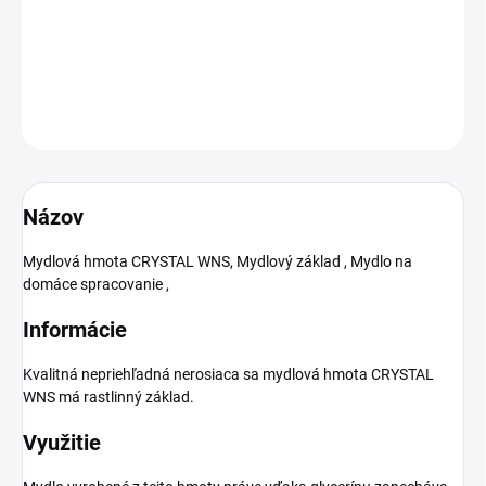
Mydlová hmota Crystal WNS , nerosiaca.
DETAILNÉ INFORMÁCIE
OPÝTAŤ SA
Názov
Mydlová hmota CRYSTAL WNS, Mydlový základ , Mydlo na
domáce spracovanie ,
Informácie
Kvalitná nepriehľadná nerosiaca sa mydlová hmota CRYSTAL
WNS má rastlinný základ.
Využitie