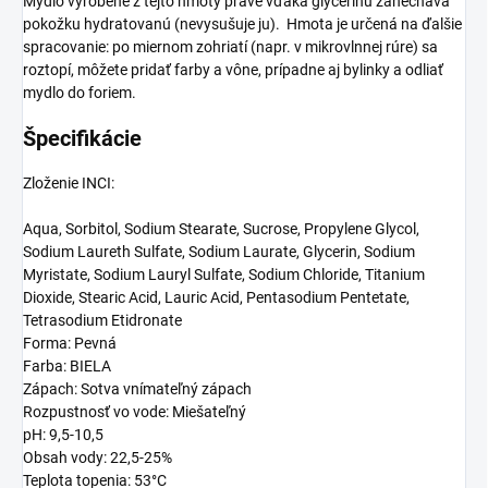
Mydlo vyrobené z tejto hmoty práve vďaka glycerínu zanecháva
pokožku hydratovanú (nevysušuje ju). Hmota je určená na ďalšie
spracovanie: po miernom zohriatí (napr. v mikrovlnnej rúre) sa
roztopí, môžete pridať farby a vône, prípadne aj bylinky a odliať
mydlo do foriem.
Špecifikácie
Zloženie INCI:
Aqua, Sorbitol, Sodium Stearate, Sucrose, Propylene Glycol,
Sodium Laureth Sulfate, Sodium Laurate, Glycerin, Sodium
Myristate, Sodium Lauryl Sulfate, Sodium Chloride, Titanium
Dioxide, Stearic Acid, Lauric Acid, Pentasodium Pentetate,
Tetrasodium Etidronate
Forma: Pevná
Farba: BIELA
Zápach: Sotva vnímateľný zápach
Rozpustnosť vo vode: Miešateľný
pH: 9,5-10,5
Obsah vody: 22,5-25%
Teplota topenia: 53°C