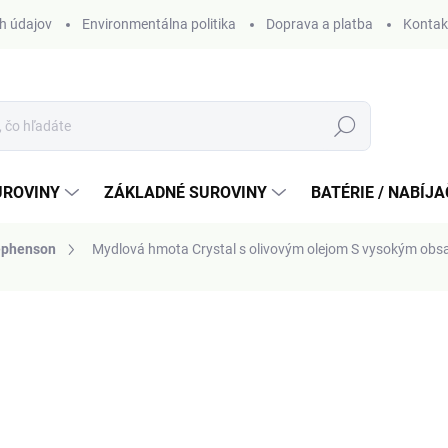
h údajov
Environmentálna politika
Doprava a platba
Kontak
Hľadať
UROVINY
ZÁKLADNÉ SUROVINY
BATÉRIE / NABÍJ
ephenson
Mydlová hmota Crystal s olivovým olejom
S vysokým obsa
otenia
od
6,80 €
Jednotková
ZVOĽTE VARIANT
cena: