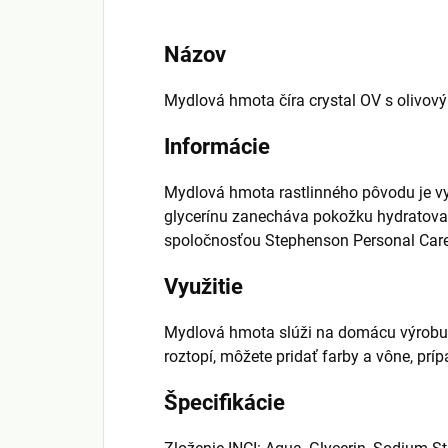
Názov
Mydlová hmota číra crystal OV s olivov
Informácie
Mydlová hmota rastlinného pôvodu je vy
glycerínu zanecháva pokožku hydratovan
spoločnosťou Stephenson Personal Care
Využitie
Mydlová hmota slúži na domácu výrobu ko
roztopí, môžete pridať farby a vône, prí
Špecifikácie