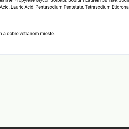
tearate, Propylene Glycol, Sorbitol, Sodium Laureth Sulfate, So
 Acid, Lauric Acid, Pentasodium Pentetate, Tetrasodium Etidrona
m a dobre vetranom mieste.