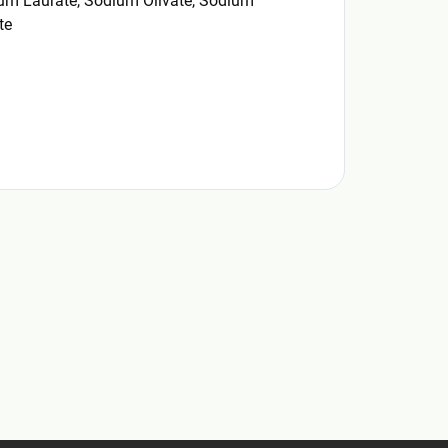
dium Laurate, Sodium Olivate, Sodium
te