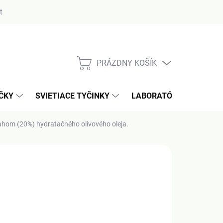
ty
PRÁZDNY KOŠÍK
NÁKUPNÝ
KOŠÍK
AČKY
SVIETIACE TYČINKY
LABORATÓRIUM / MERA
hom (20%) hydratačného olivového oleja.