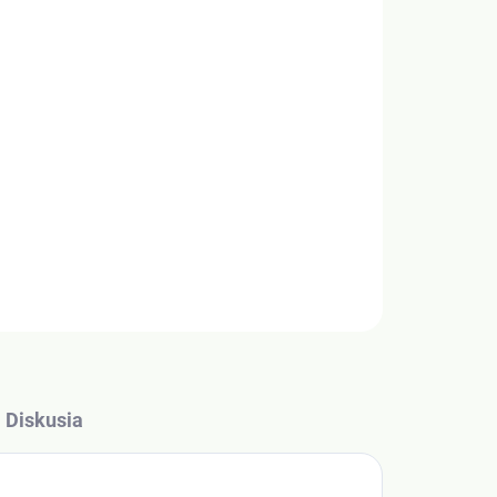
Pridať do košíka
OV s olivovým olejom slúži na domácu výrobu
OPÝTAŤ SA
Diskusia