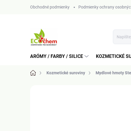
Prejsť
Obchodné podmienky
Podmienky ochrany osobnýc
na
obsah
ARÓMY / FARBY / SILICE
KOZMETICKÉ S
Domov
Kozmetické suroviny
Mydlové hmoty St
Neohodnotené
Podrobnosti hodn