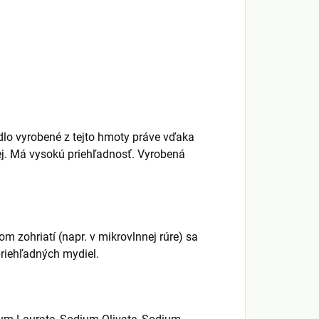
lo vyrobené z tejto hmoty práve vďaka
ej. Má vysokú priehľadnosť. Vyrobená
 zohriatí (napr. v mikrovlnnej rúre) sa
priehľadných mydiel.