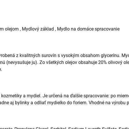
ým olejom , Mydlový základ , Mydlo na domáce spracovanie
robená z kvalitných surovín s vysokým obsahom glycerínu. Myd
ú (nevysušuje ju). Zo všetkých olejov obsahuje 20% olivový ol
.
zmetiky a mydiel. Je určená na ďalšie spracovanie: po miernom
padne aj bylinky a odliať mydielko do foriem. Vhodné na výrobu 