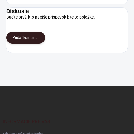
Diskusia
Buďte prvý, kto napíše príspevok k tejto položke.
Pridať komentár
Z
á
p
ä
t
i
INFORMÁCIE PRE VÁS
e