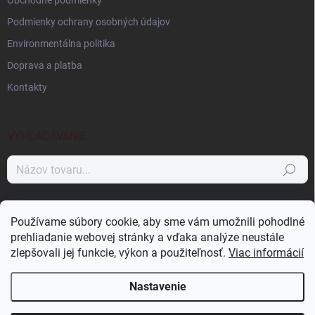
Obchodné podmienky
Podmienky ochrany osobných údajov
Environmentálna politika
Doprava a platba
Kontakty
VYHĽADÁVANIE
Hľadať
NÁKUPNÝ KOŠÍK
Používame súbory cookie, aby sme vám umožnili pohodlné
prehliadanie webovej stránky a vďaka analýze neustále
0
ks /
0 €
zlepšovali jej funkcie, výkon a použiteľnosť.
Viac informácií
Nastavenie