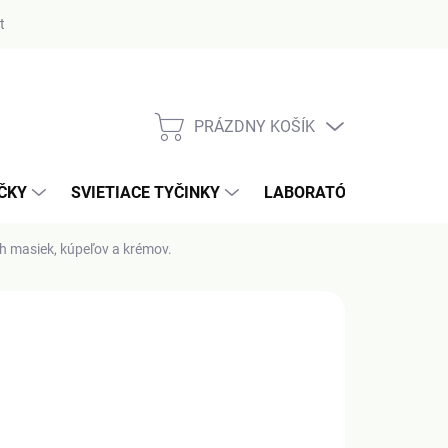
ty
PRÁZDNY KOŠÍK
NÁKUPNÝ
KOŠÍK
AČKY
SVIETIACE TYČINKY
LABORATÓRIUM / MERA
ch masiek, kúpeľov a krémov.