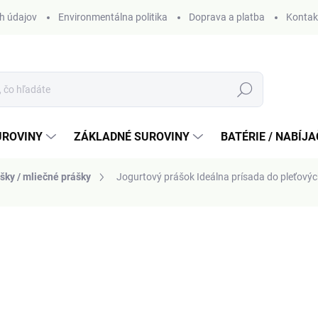
h údajov
Environmentálna politika
Doprava a platba
Kontak
Hľadať
UROVINY
ZÁKLADNÉ SUROVINY
BATÉRIE / NABÍJ
šky / mliečné prášky
Jogurtový prášok
Ideálna prísada do pleťový
otenia
od
1,60 €
Jednotková
ZVOĽTE VARIANT
cena: