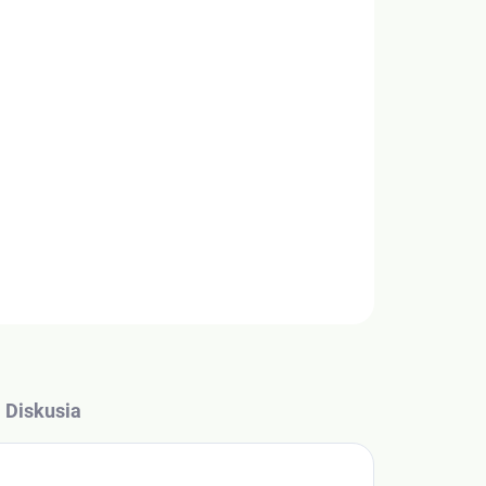
Pridať do košíka
nie tváre, telový peeling, do mydiel, produkty na
OPÝTAŤ SA
Diskusia