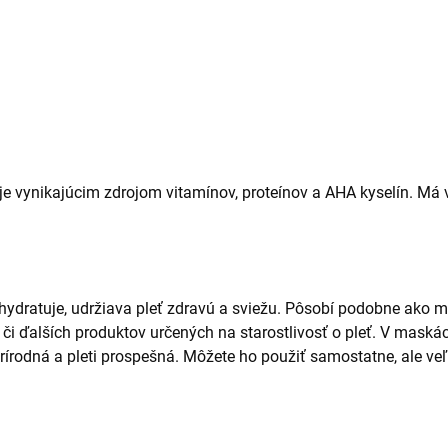
je vynikajúcim zdrojom vitamínov, proteínov a AHA kyselín. Má 
ydratuje, udržiava pleť zdravú a sviežu. Pôsobí podobne ako m
l či ďalších produktov určených na starostlivosť o pleť. V maská
írodná a pleti prospešná. Môžete ho použiť samostatne, ale veľm