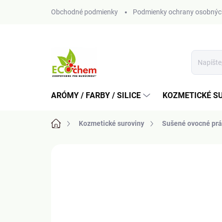
Prejsť
Obchodné podmienky
Podmienky ochrany osobnýc
na
obsah
ARÓMY / FARBY / SILICE
KOZMETICKÉ S
Domov
Kozmetické suroviny
Sušené ovocné prá
Neohodnotené
Podrobnosti hodn