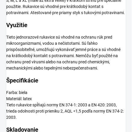
S, M, L a XL (malé až extra veľké) v krátkom strihu pre špeciálne
použitie. Rukavice sú vhodné pre krátkodobý kontat s
potravinami. Atestované pre priamy styk s tukovými potravinami.
Využitie
Tieto jednorazové rukavice sú vhodné na ochranu rúk pred
mikroorganizmami, vodou a nečistotami. Sú ľahko
prispôsobiteľné, umožňujú vykonávať jemné práce a sú vhodné
na krátkodobý kontakt s potravinami. Nemôžu byť použité na
ochranu pred vírusmi alebo na ochranu pred chemickými,
mechanickými alebo tepelnými nebezpečenstvami.
Špecifikácie
Farba: biela
Materiál: latex
Tieto rukavice spĺňajú normy EN 374-1: 2003 a EN 420: 2003,
trieda odolnosti proti prieniku 2, AQL <1,5 podľa normy EN 374-2:
2003.
Skladovanie