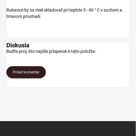
Rukavice by sa mali skladovať pri teplote 5 - 40 ° C v suchom a
tmavom prostredí.
Diskusia
Buďte prvý, kto napíše príspevok k tejto položke.
Pridať komentár
Z
á