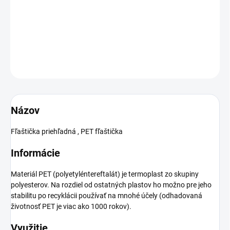
−
+
Pridať do košíka
DETAILNÉ INFORMÁCIE
OPÝTAŤ SA
Názov
Fľaštička priehľadná , PET fľaštička
Informácie
Materiál PET (polyetyléntereftalát) je termoplast zo skupiny
polyesterov. Na rozdiel od ostatných plastov ho možno pre jeho
stabilitu po recyklácii používať na mnohé účely (odhadovaná
životnosť PET je viac ako 1000 rokov).
Využitie