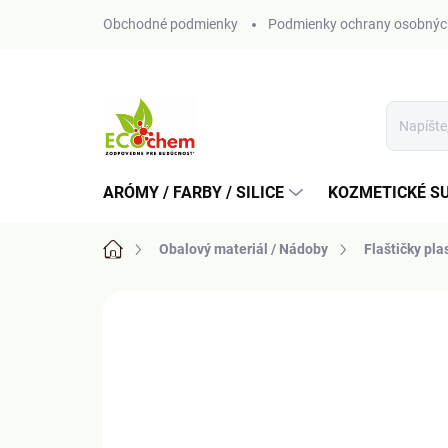
Prejsť
Obchodné podmienky
Podmienky ochrany osobnýc
na
obsah
ARÓMY / FARBY / SILICE
KOZMETICKÉ S
Domov
Obalový materiál / Nádoby
Flaštičky pl
Neohodnotené
Podrobnosti hodn