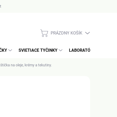
ty
PRÁZDNY KOŠÍK
NÁKUPNÝ
KOŠÍK
AČKY
SVIETIACE TYČINKY
LABORATÓRIUM / MERA
štička na oleje, krémy a tekutiny.