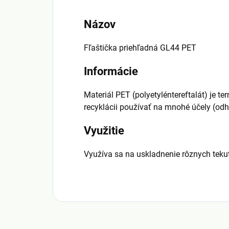
Názov
Fľaštička priehľadná GL44 PET
Informácie
Materiál PET (polyetyléntereftalát) je t
recyklácii používať na mnohé účely (od
Využitie
Využíva sa na uskladnenie rôznych tekut