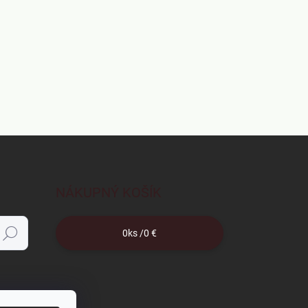
NÁKUPNÝ KOŠÍK
0
ks /
0 €
Hľadať