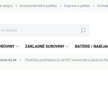
h údajov
Environmentálna politika
Doprava a platba
Kontak
Hľadať
UROVINY
ZÁKLADNÉ SUROVINY
BATÉRIE / NABÍJ
astové GL44
Fľaštička priehľadná GL44 PET
Univerzálna plastová fľa
otenia
od
0,43 €
Jednotková
ZVOĽTE VARIANT
cena: