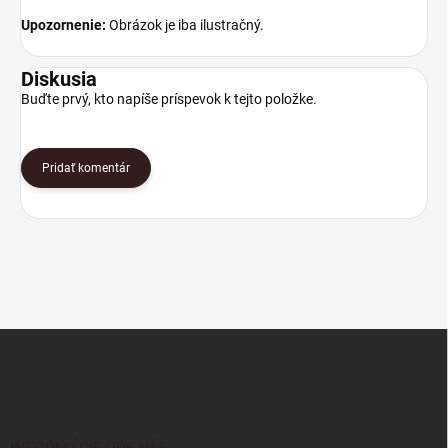
Upozornenie:
Obrázok je iba ilustračný.
Diskusia
Buďte prvý, kto napíše príspevok k tejto položke.
Pridať komentár
Z
á
p
ä
t