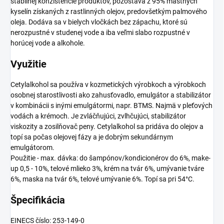
stabilnej konzistencie produktov, pozostáva z 95% mastných
kyselín získaných z rastlinných olejov, predovšetkým palmového
oleja. Dodáva sa v bielych vločkách bez zápachu, ktoré sú
nerozpustné v studenej vode a iba veľmi slabo rozpustné v
horúcej vode a alkohole.
Využitie
Cetylalkohol sa používa v kozmetických výrobkoch a výrobkoch
osobnej starostlivosti ako zahusťovadlo, emulgátor a stabilizátor
v kombinácii s inými emulgátormi, napr. BTMS. Najmä v pleťových
vodách a krémoch. Je zvláčňujúci, zvlhčujúci, stabilizátor
viskozity a zosilňovač peny. Cetylalkohol sa pridáva do olejov a
topí sa počas olejovej fázy a je dobrým sekundárnym
emulgátorom.
Použitie - max. dávka: do šampónov/kondicionérov do 6%, make-
up 0,5 - 10%, telové mlieko 3%, krém na tvár 6%, umývanie tváre
6%, maska na tvár 6%, telové umývanie 6%. Topí sa pri 54°C.
Špecifikácia
EINECS číslo: 253-149-0