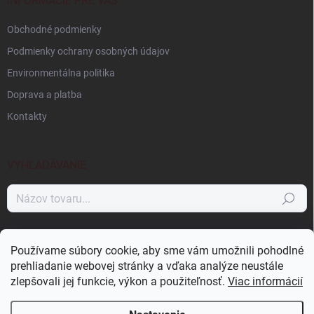
i
INFORMÁCIE PRE VÁS
e
Obchodné podmienky
Podmienky ochrany osobných údajov
Environmentálna politika
Doprava a platba
Kontakty
VYHĽADÁVANIE
Hľadať
NÁKUPNÝ KOŠÍK
Používame súbory cookie, aby sme vám umožnili pohodlné
prehliadanie webovej stránky a vďaka analýze neustále
0
ks /
0 €
zlepšovali jej funkcie, výkon a použiteľnosť.
Viac informácií