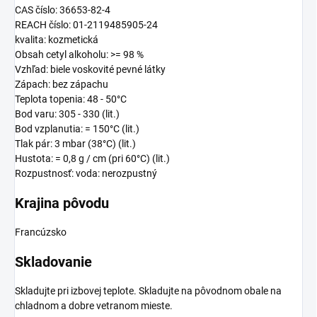
CAS číslo: 36653-82-4
REACH číslo: 01-2119485905-24
kvalita: kozmetická
Obsah cetyl alkoholu: >= 98 %
Vzhľad: biele voskovité pevné látky
Zápach: bez zápachu
Teplota topenia: 48 - 50°C
Bod varu: 305 - 330 (lit.)
Bod vzplanutia: = 150°C (lit.)
Tlak pár: 3 mbar (38°C) (lit.)
Hustota: = 0,8 g / cm (pri 60°C) (lit.)
Rozpustnosť: voda: nerozpustný
Krajina pôvodu
Francúzsko
Skladovanie
Skladujte pri izbovej teplote. Skladujte na pôvodnom obale na
chladnom a dobre vetranom mieste.