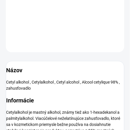
Cetyl alkohol sa používa v kozmetickom priemysle ako
zahusťovadlo, emulgátor a stabilizátor v šampónoch,
kondicionéroch, krémoch, maskách, mliekach...
DETAILNÉ INFORMÁCIE
OPÝTAŤ SA
Názov
Cetyl alkohol , Cetylalkohol , Cetyl alcohol , Alcool cetylique 98% ,
zahusťovadlo
Informácie
Cetylalkohol je mastný alkohol, známy tiež ako 1-hexadekanol a
palmitylalkohol. Viacúčelové neželatínujúce zahusťovadlo, ktoré
sa v kozmetickom priemysle bežne používa na dosiahnutie