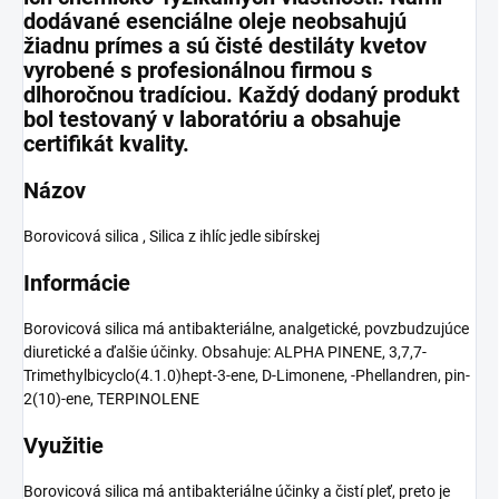
dodávané esenciálne oleje neobsahujú
žiadnu prímes a sú čisté destiláty
kvetov
vyrobené s profesionálnou firmou s
dlhoročnou tradíciou. Každý dodaný produkt
bol
testovaný v
laboratóriu a obsahuje
certifikát kvality.
Názov
Borovicová silica , Silica z ihlíc jedle sibírskej
Informácie
Borovicová silica má antibakteriálne, analgetické, povzbudzujúce
diuretické a ďalšie účinky. Obsahuje: ALPHA PINENE, 3,7,7-
Trimethylbicyclo(4.1.0)hept-3-ene, D-Limonene, -Phellandren, pin-
2(10)-ene, TERPINOLENE
Využitie
Borovicová silica má antibakteriálne účinky a čistí pleť, preto je