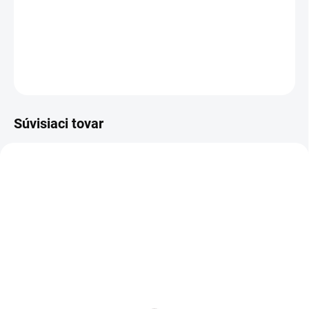
Borovicová silica sa používa v kozmetických prípravkoch.
DETAILNÉ INFORMÁCIE
OPÝTAŤ SA
Súvisiaci tovar
SKLADOM
SKLADOM
Tekutá farba, zelená
Prášková farba
pistáciová zelená,
Univerzálna farba pre mydlá,