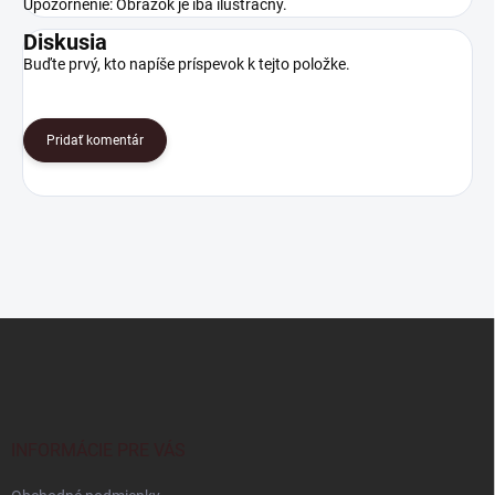
Upozornenie: Obrázok je iba ilustračný.
Diskusia
Buďte prvý, kto napíše príspevok k tejto položke.
Pridať komentár
Z
á
p
ä
t
i
INFORMÁCIE PRE VÁS
e